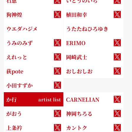
石恵
いとうのいぢ
狗神煌
植田和幸
ウエダハジメ
うたたねひろゆき
うみのみず
ERIMO
えれっと
岡崎武士
荻pote
おしおしお
小田すずか
か行
CARNELIAN
artist list
がおう
神岡ちろる
上条衿
カントク