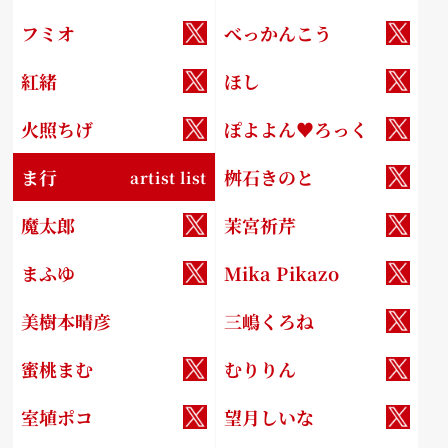
フミオ
べっかんこう
紅緒
ほし
火照ちげ
ぽよよん♥ろっく
ま行
桝石きのと
artist list
魔太郎
茉宮祈芹
まふゆ
Mika Pikazo
美樹本晴彦
三嶋くろね
蜜桃まむ
むりりん
室埴ポコ
望月しいな