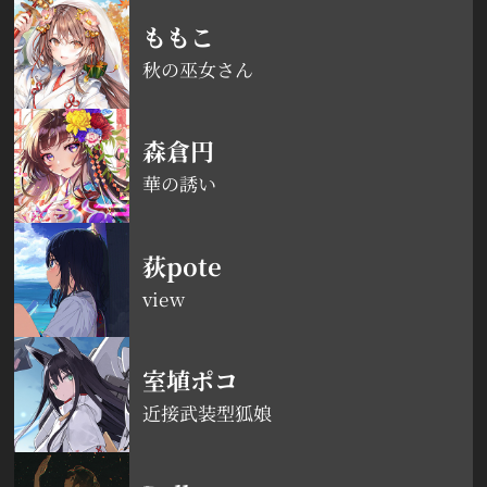
ももこ
秋の巫女さん
森倉円
華の誘い
荻pote
view
室埴ポコ
近接武装型狐娘