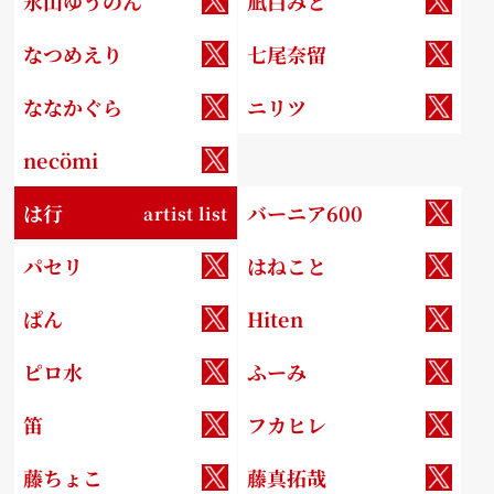
永山ゆうのん
凪白みと
なつめえり
七尾奈留
ななかぐら
ニリツ
necömi
は行
バーニア600
artist list
パセリ
はねこと
ぱん
Hiten
ピロ水
ふーみ
笛
フカヒレ
藤ちょこ
藤真拓哉