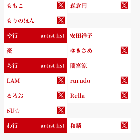
ももこ
森倉円
もりのほん
や行
安田祥子
artist list
憂
ゆきさめ
ら行
蘭宮涼
artist list
LAM
rurudo
るろお
Rella
6U☆
わ行
和錆
artist list