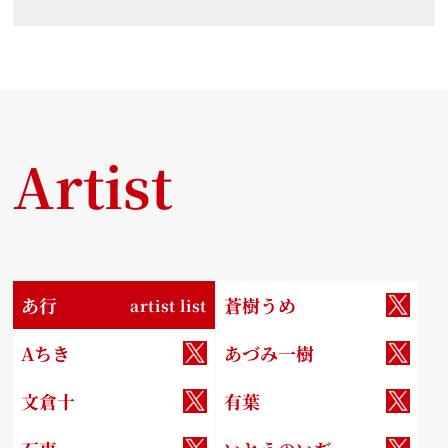
Artist
あ行
蒼樹うめ
artist list
Aちき
あづみ一樹
文倉十
有葉