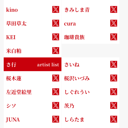
kino
きみしま青
草田草太
cura
KEI
珈琲貴族
米白粕
さ行
さいね
artist list
桜木蓮
桜沢いづみ
左近堂絵里
しぐれうい
シソ
茨乃
JUNA
しらたま