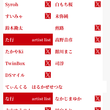
Syroh
白もち桜
すいみゃ
末弥純
鈴木勘太
煎路
た行
高野音彦
artist list
たかやKi
館川まこ
TwinBox
司淳
DSマイル
てぃんくる はるかぜせつな
な行
なかじまゆか
artist list