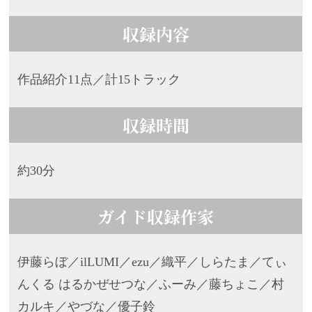
収録内容
作品紹介11点／計15トラック
収録時間
約30分
ガイド収録作家
伊藤らぼ／ilLUMI／ezu／織平／しらたま／てぃ
んくる はるかぜせつな／
ふーみ／藤ちょこ／村
カルキ／やづな／優子鈴