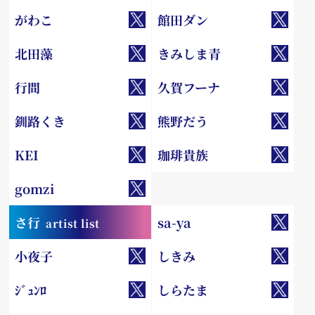
がわこ
館田ダン
北田藻
きみしま青
行間
久賀フーナ
釧路くき
熊野だう
KEI
珈琲貴族
gomzi
さ行
sa-ya
artist list
小夜子
しきみ
ｼﾞｭﾝﾛ
しらたま