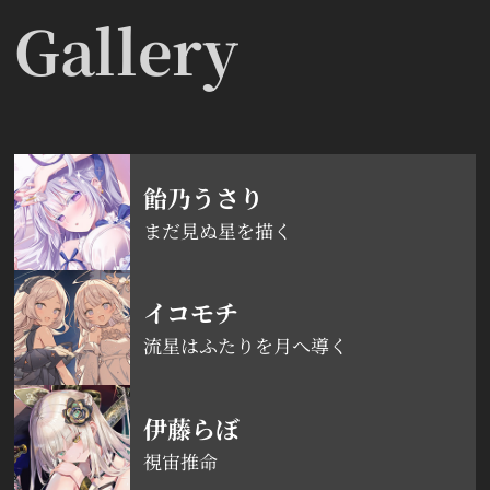
Gallery
飴乃うさり
まだ見ぬ星を描く
イコモチ
流星はふたりを月へ導く
伊藤らぼ
視宙推命