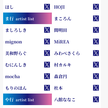
ほし
HOJI
ま行
まころん
artist list
ましろしき
間明田
mignon
MiREA
美和野らぐ
みわべさくら
むにんしき
村カルキ
mocha
森倉円
もりのほん
杜本
や行
八館ななこ
artist list