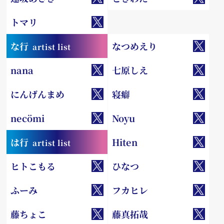
トマリ
な行
なつめえり
artist list
nana
七原しえ
にんげんまめ
寝癖
necömi
Noyu
は行
Hiten
artist list
ヒトこもる
ひなつ
ふーみ
フカヒレ
藤ちょこ
藤真拓哉