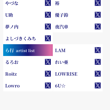
やづな
裕
U助
優子鈴
夢ノ内
夜汽車
よしづきくみち
ら行
LAM
artist list
るろお
れい亜
Roitz
LOWRISE
Lowro
6U☆