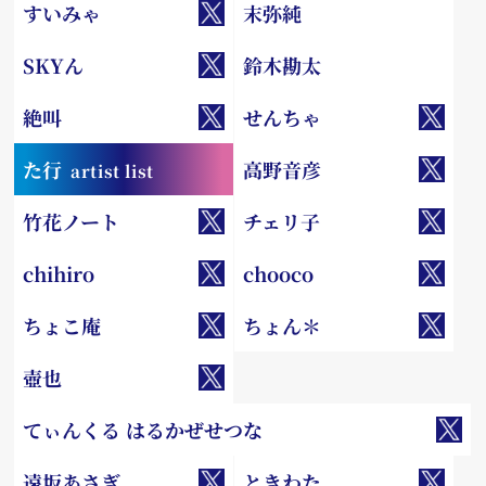
すいみゃ
末弥純
SKYん
鈴木勘太
絶叫
せんちゃ
た行
高野音彦
artist list
竹花ノート
チェリ子
chihiro
chooco
ちょこ庵
ちょん＊
壺也
てぃんくる はるかぜせつな
遠坂あさぎ
ときわた