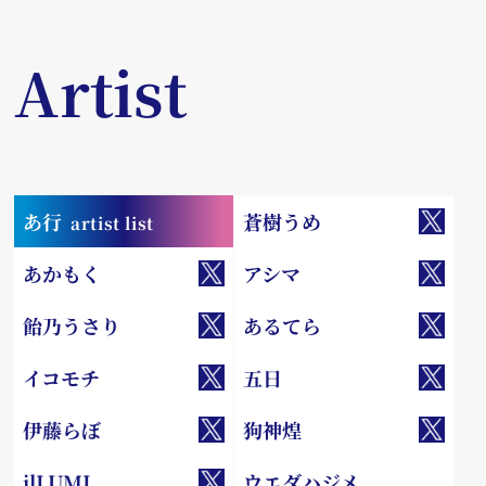
Artist
あ行
蒼樹うめ
artist list
あかもく
アシマ
飴乃うさり
あるてら
イコモチ
五日
伊藤らぼ
狗神煌
ilLUMI
ウエダハジメ