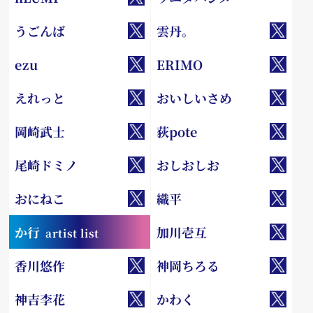
うごんば
雲丹。
ezu
ERIMO
えれっと
おいしいさめ
岡崎武士
荻pote
尾崎ドミノ
おしおしお
おにねこ
織平
か行
加川壱互
artist list
香川悠作
神岡ちろる
神吉李花
かわく